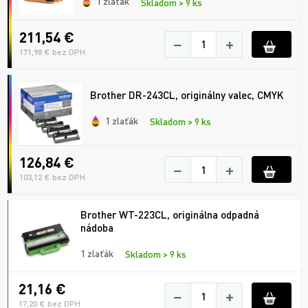
1 zlaťák
Skladom > 9 ks
211,54 €
−
+
171,98 € bez DPH
Brother DR-243CL, originálny valec, CMYK
1 zlaťák
Skladom > 9 ks
126,84 €
−
+
103,12 € bez DPH
Brother WT-223CL, originálna odpadná
nádoba
1 zlaťák
Skladom > 9 ks
21,16 €
−
+
17,20 € bez DPH