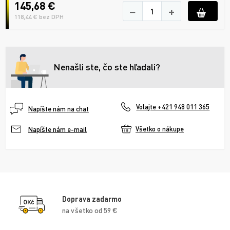
145,68 €
−
+
118,44 € bez DPH
Nenašli ste, čo ste hľadali?
Volajte +421 948 011 365
Napíšte nám na chat
Všetko o nákupe
Napíšte nám e-mail
Doprava zadarmo
na všetko od 59 €