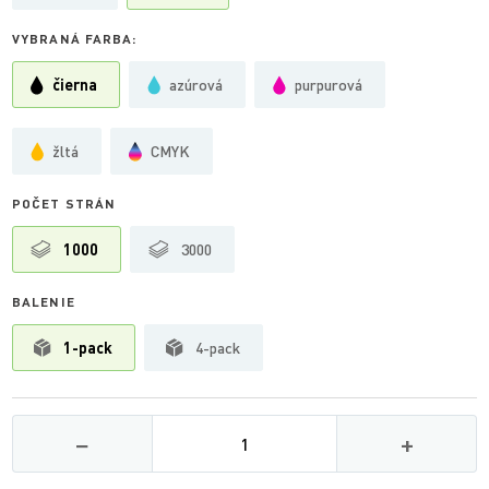
VYBRANÁ FARBA:
čierna
azúrová
purpurová
žltá
CMYK
POČET STRÁN
1000
3000
BALENIE
1-pack
4-pack
Množství
−
+