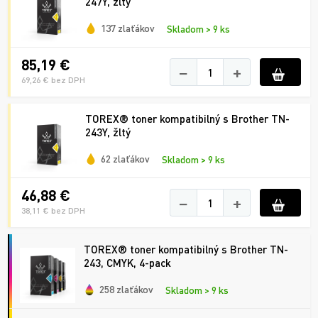
247Y, žltý
137 zlaťákov
Skladom > 9 ks
85,19 €
−
+
69,26 € bez DPH
TOREX® toner kompatibilný s Brother TN-
243Y, žltý
62 zlaťákov
Skladom > 9 ks
46,88 €
−
+
38,11 € bez DPH
TOREX® toner kompatibilný s Brother TN-
243, CMYK, 4-pack
258 zlaťákov
Skladom > 9 ks