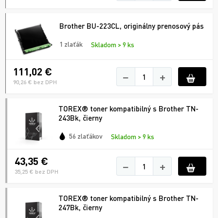
Brother BU-223CL, originálny prenosový pás
1 zlaťák
Skladom > 9 ks
111,02 €
−
+
90,26 € bez DPH
TOREX® toner kompatibilný s Brother TN-
243Bk, čierny
56 zlaťákov
Skladom > 9 ks
43,35 €
−
+
35,25 € bez DPH
TOREX® toner kompatibilný s Brother TN-
247Bk, čierny