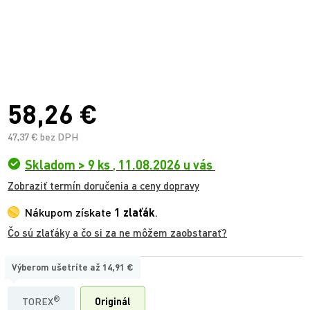
58,26 €
47,37 € bez DPH
Skladom > 9 ks
,
11.08.2026 u vás
Zobraziť termín doručenia a ceny dopravy
Nákupom získate
1 zlaťák
.
Čo sú zlaťáky a čo si za ne môžem zaobstarať?
Výberom ušetríte až
14,91 €
TYP:
®
TOREX
Originál