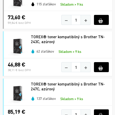
115 zlaťákov
Skladom > 9 ks
73,60 €
−
+
59,84 € bez DPH
TOREX® toner kompatibilný s Brother TN-
243C, azúrový
62 zlaťákov
Skladom > 9 ks
46,88 €
−
+
38,11 € bez DPH
TOREX® toner kompatibilný s Brother TN-
247C, azúrový
137 zlaťákov
Skladom > 9 ks
85,19 €
−
+