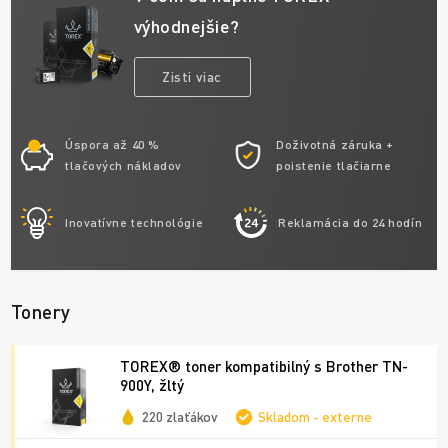
výhodnejšie?
Zisti viac
Úspora až 40 %
Doživotná záruka +
tlačových nákladov
poistenie tlačiarne
Inovatívne technológie
Reklamácia do 24 hodín
Tonery
TOREX® toner kompatibilný s Brother TN-
900Y, žltý
220 zlaťákov
Skladom - externe