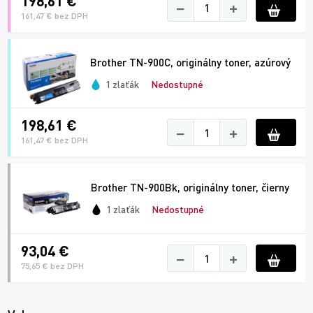
198,61 €
−
+
161,47 € bez DPH
Brother TN-900C, originálny toner, azúrový
1 zlaťák
Nedostupné
198,61 €
−
+
161,47 € bez DPH
Brother TN-900Bk, originálny toner, čierny
1 zlaťák
Nedostupné
93,04 €
−
+
75,65 € bez DPH