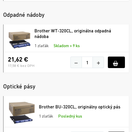
Odpadné nádoby
Brother WT-320CL, originálna odpadná
nádoba
1 zlaťák
Skladom > 9 ks
21,62 €
−
+
17,58 € bez DPH
Optické pásy
Brother BU-320CL, originálny optický pás
1 zlaťák
Posledný kus