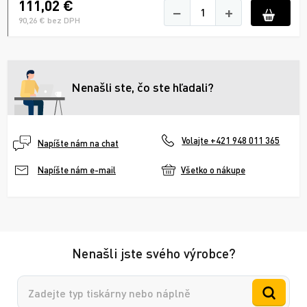
111,02 €
−
+
90,26 € bez DPH
Nenašli ste, čo ste hľadali?
Volajte +421 948 011 365
Napíšte nám na chat
Všetko o nákupe
Napíšte nám e-mail
Nenašli jste svého výrobce?
Vyhledávání