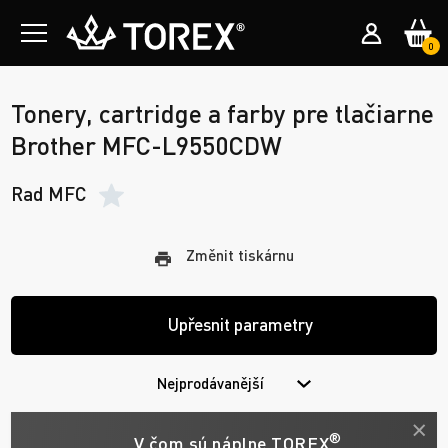
0
Tonery, cartridge a farby pre tlačiarne
Brother MFC-L9550CDW
Rad MFC
Změnit tiskárnu
Upřesnit parametry
Nejprodávanější
®
V čom sú náplne TOREX