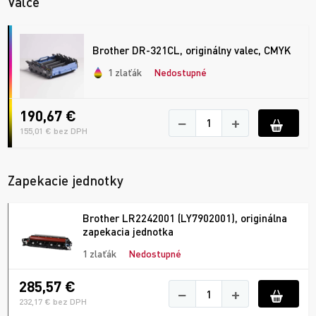
Valce
Brother DR-321CL, originálny valec, CMYK
1 zlaťák
Nedostupné
190,67 €
−
+
155,01 € bez DPH
Zapekacie jednotky
Brother LR2242001 (LY7902001), originálna
zapekacia jednotka
1 zlaťák
Nedostupné
285,57 €
−
+
232,17 € bez DPH