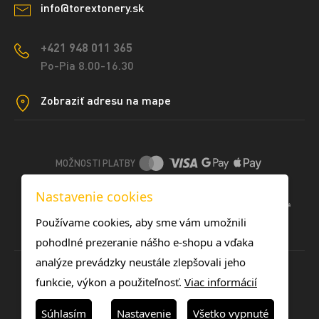
info@torextonery.sk
+421 948 011 365
Po-Pia 8.00-16.30
Zobraziť adresu na mape
MOŽNOSTI PLATBY
Nastavenie cookies
DOPRAVNÉ METÓDY
Používame cookies, aby sme vám umožnili
pohodlné prezeranie nášho e-shopu a vďaka
analýze prevádzky neustále zlepšovali jeho
funkcie, výkon a použiteľnosť.
Viac informácií
Súhlasím
Nastavenie
Všetko vypnuté