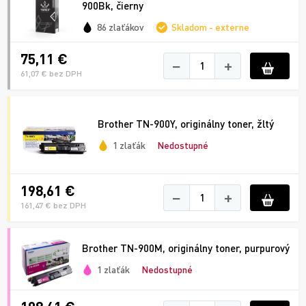
900Bk, čierny
86 zlaťákov
Skladom - externe
75,11 €
−
+
61,07 € bez DPH
Brother TN-900Y, originálny toner, žltý
1 zlaťák
Nedostupné
198,61 €
−
+
161,47 € bez DPH
Brother TN-900M, originálny toner, purpurový
1 zlaťák
Nedostupné