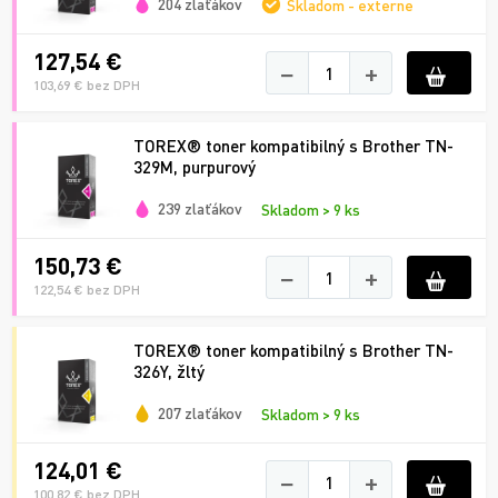
204 zlaťákov
Skladom - externe
127,54 €
−
+
103,69 € bez DPH
TOREX® toner kompatibilný s Brother TN-
329M, purpurový
239 zlaťákov
Skladom > 9 ks
150,73 €
−
+
122,54 € bez DPH
TOREX® toner kompatibilný s Brother TN-
326Y, žltý
207 zlaťákov
Skladom > 9 ks
124,01 €
−
+
100,82 € bez DPH