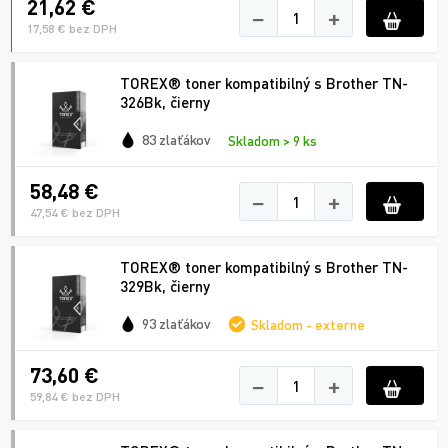
21,62 €
−
+
17,58 € bez DPH
TOREX® toner kompatibilný s Brother TN-
326Bk, čierny
83 zlaťákov
Skladom > 9 ks
58,48 €
−
+
47,54 € bez DPH
TOREX® toner kompatibilný s Brother TN-
329Bk, čierny
93 zlaťákov
Skladom - externe
73,60 €
−
+
59,84 € bez DPH