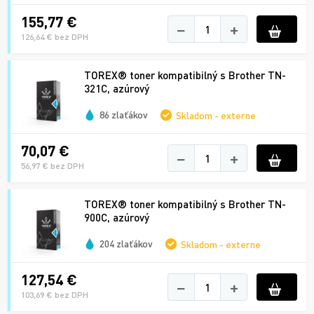
155,77 €
−
+
126,64 € bez DPH
TOREX® toner kompatibilný s Brother TN-
321C, azúrový
86 zlaťákov
Skladom - externe
70,07 €
−
+
56,97 € bez DPH
TOREX® toner kompatibilný s Brother TN-
900C, azúrový
204 zlaťákov
Skladom - externe
127,54 €
−
+
103,69 € bez DPH