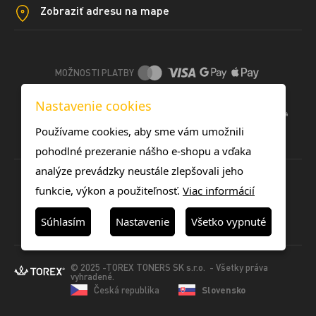
Zobraziť adresu na mape
MOŽNOSTI PLATBY
Nastavenie cookies
DOPRAVNÉ METÓDY
Používame cookies, aby sme vám umožnili
pohodlné prezeranie nášho e-shopu a vďaka
analýze prevádzky neustále zlepšovali jeho
funkcie, výkon a použiteľnosť.
Viac informácií
Súhlasím
Nastavenie
Všetko vypnuté
© 2025 -TOREX TONERS SK s.r.o. - Všetky práva
vyhradené.
Česká republika
Slovensko