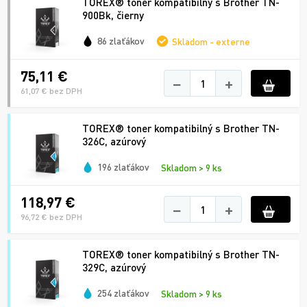
TOREX® toner kompatibilný s Brother TN-
900Bk, čierny
86 zlaťákov
Skladom - externe
75,11 €
−
+
61,07 € bez DPH
TOREX® toner kompatibilný s Brother TN-
326C, azúrový
196 zlaťákov
Skladom > 9 ks
118,97 €
−
+
96,72 € bez DPH
TOREX® toner kompatibilný s Brother TN-
329C, azúrový
254 zlaťákov
Skladom > 9 ks