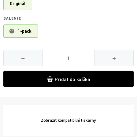
Originál
BALENIE
1-pack
Množství
−
+
Pridať do košíka
Zobrazit
kompatibilní tiskárny