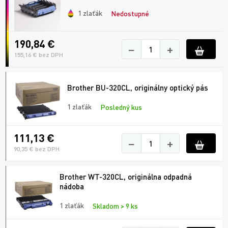
1 zlaťák
Nedostupné
190,84 €
−
+
155,16 € bez DPH
Brother BU-320CL, originálny optický pás
1 zlaťák
Posledný kus
111,13 €
−
+
90,35 € bez DPH
Brother WT-320CL, originálna odpadná
nádoba
1 zlaťák
Skladom > 9 ks