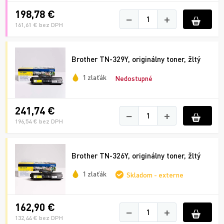
198,78 €
−
+
161,61 € bez DPH
Brother TN-329Y, originálny toner, žltý
1 zlaťák
Nedostupné
241,74 €
−
+
196,54 € bez DPH
Brother TN-326Y, originálny toner, žltý
1 zlaťák
Skladom - externe
162,90 €
−
+
132,44 € bez DPH