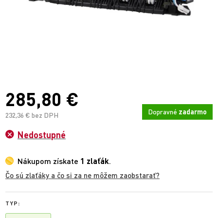
285,80 €
Dopravné
zadarmo
232,36 € bez DPH
Nedostupné
Nákupom získate
1 zlaťák
.
Čo sú zlaťáky a čo si za ne môžem zaobstarať?
TYP: