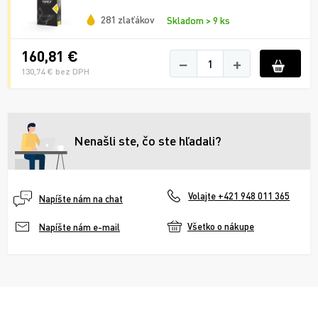
281 zlaťákov
Skladom > 9 ks
160,81 €
−
+
130,74 € bez DPH
Nenašli ste, čo ste hľadali?
Volajte +421 948 011 365
Napíšte nám na chat
Všetko o nákupe
Napíšte nám e-mail