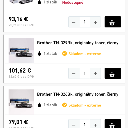
1 zlaťák
Nedostupné
93,16 €
−
+
75,74 € bez DPH
Brother TN-329Bk, originálny toner, čierny
1 zlaťák
Skladom - externe
101,62 €
−
+
82,62 € bez DPH
Brother TN-326Bk, originálny toner, čierny
1 zlaťák
Skladom - externe
79,01 €
−
+
64,24 € bez DPH