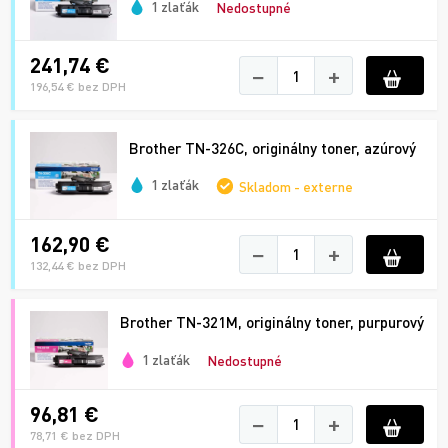
1 zlaťák
Nedostupné
241,74 €
−
+
196,54 € bez DPH
Brother TN-326C, originálny toner, azúrový
1 zlaťák
Skladom - externe
162,90 €
−
+
132,44 € bez DPH
Brother TN-321M, originálny toner, purpurový
1 zlaťák
Nedostupné
96,81 €
−
+
78,71 € bez DPH