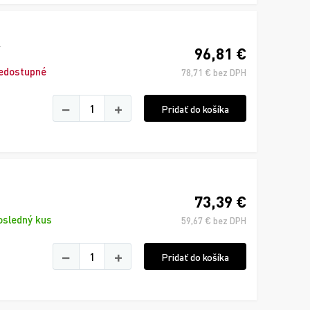
96,81 €
edostupné
78,71 € bez DPH
−
+
Pridať do košíka
73,39 €
osledný kus
59,67 € bez DPH
−
+
Pridať do košíka