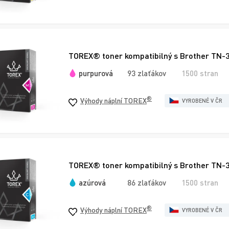
TOREX® toner kompatibilný s Brother TN-
purpurová
93 zlaťákov
1500 stran
®
Výhody náplní TOREX
VYROBENÉ V ČR
TOREX® toner kompatibilný s Brother TN-
azúrová
86 zlaťákov
1500 stran
®
Výhody náplní TOREX
VYROBENÉ V ČR