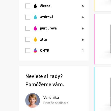
čierna
5
azúrová
6
purpurová
6
žltá
6
CMYK
1
Neviete si rady?
Pomôžeme vám.
Veronika
Print špecialistka