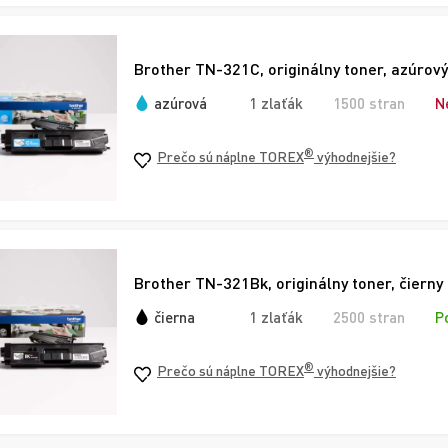
Brother TN-321C, originálny toner, azúrový
azúrová
1 zlaťák
1500 stran
N
®
Prečo sú náplne TOREX
výhodnejšie?
Brother TN-321Bk, originálny toner, čierny
čierna
1 zlaťák
2500 stran
P
®
Prečo sú náplne TOREX
výhodnejšie?