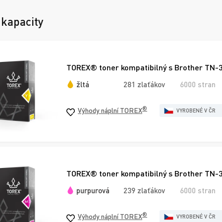
 kapacity
TOREX® toner kompatibilný s Brother TN-32
žltá
281 zlaťákov
6000 stran
®
Výhody náplní TOREX
VYROBENÉ V ČR
TOREX® toner kompatibilný s Brother TN-
purpurová
239 zlaťákov
6000 stran
®
Výhody náplní TOREX
VYROBENÉ V ČR