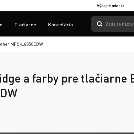
Výdajné miesta
e
Tlačiarne
Kancelária
other MFC-L8850CDW
idge a farby pre tlačiarne
CDW