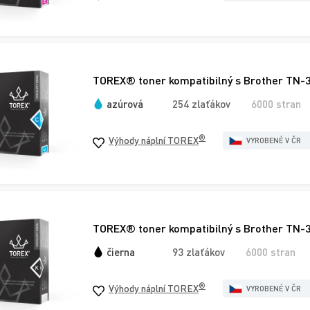
TOREX® toner kompatibilný s Brother TN-
azúrová
254 zlaťákov
6000 stran
®
Výhody náplní TOREX
VYROBENÉ V ČR
TOREX® toner kompatibilný s Brother TN-3
čierna
93 zlaťákov
6000 stran
®
Výhody náplní TOREX
VYROBENÉ V ČR