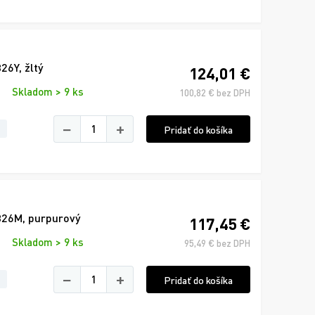
6Y, žltý
124,01 €
Skladom > 9 ks
100,82 € bez DPH
−
+
Pridať do košíka
326M, purpurový
117,45 €
Skladom > 9 ks
95,49 € bez DPH
−
+
Pridať do košíka