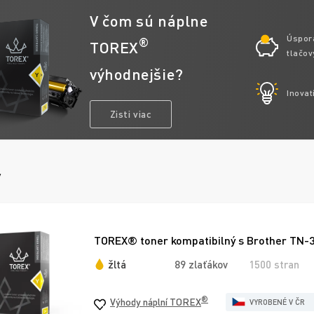
V čom sú náplne
Úspor
®
TOREX
tlačov
výhodnejšie?
Inovat
Zisti viac
y
TOREX® toner kompatibilný s Brother TN-32
žltá
89 zlaťákov
1500 stran
®
Výhody náplní TOREX
VYROBENÉ V ČR