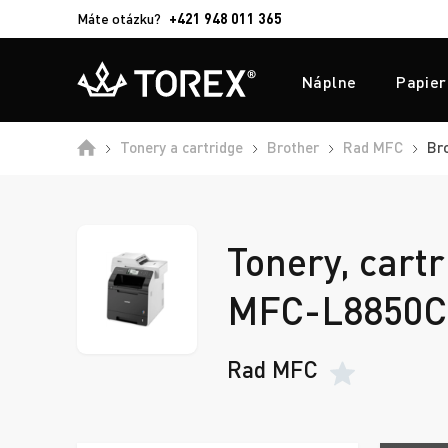
Máte otázku?
+421 948 011 365
Náplne
Papier
Tonery a cartridge
Brother
Rad MFC
Br
Tonery, cartr
MFC-L8850
Rad MFC