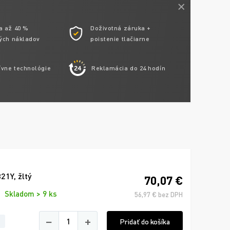
a až 40 %
Doživotná záruka +
ých nákladov
poistenie tlačiarne
ívne technológie
Reklamácia do 24 hodín
1Y, žltý
70,07 €
Skladom > 9 ks
56,97 € bez DPH
−
+
Pridať do košíka