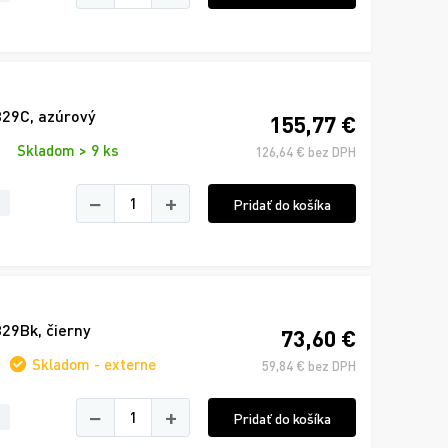
329C, azúrový
155,77 €
Skladom > 9 ks
126,64 € bez DPH
−
+
Pridať do košíka
29Bk, čierny
73,60 €
Skladom - externe
59,84 € bez DPH
−
+
Pridať do košíka