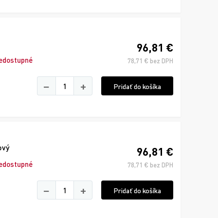
96,81 €
edostupné
78,71 € bez DPH
−
+
Pridať do košíka
ový
96,81 €
edostupné
78,71 € bez DPH
−
+
Pridať do košíka