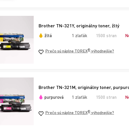
Brother TN-321Y, originálny toner, žltý
žltá
1 zlaťák
1500 stran
N
®
Prečo sú náplne TOREX
výhodnejšie?
Brother TN-321M, originálny toner, purpur
purpurová
1 zlaťák
1500 stran
N
®
Prečo sú náplne TOREX
výhodnejšie?