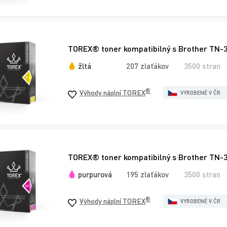
TOREX® toner kompatibilný s Brother TN-32
žltá
207 zlaťákov
3500 stran
®
Výhody náplní TOREX
VYROBENÉ V ČR
TOREX® toner kompatibilný s Brother TN-
purpurová
195 zlaťákov
3500 stran
®
Výhody náplní TOREX
VYROBENÉ V ČR