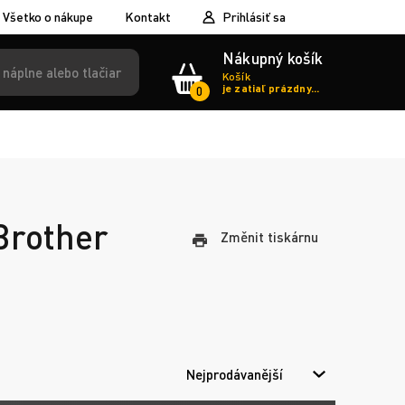
Všetko o nákupe
Kontakt
Prihlásiť sa
Nákupný košík
Košík
je zatiaľ prázdny...
0
 Brother
Změnit tiskárnu
Nejprodávanější