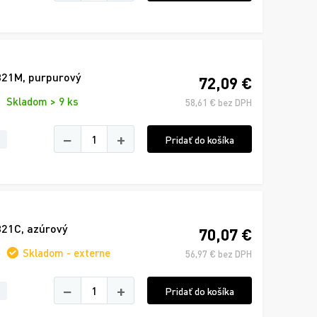
321M, purpurový
72,09 €
Skladom > 9 ks
58,61 € bez DPH
−
+
Pridať do košíka
321C, azúrový
70,07 €
Skladom - externe
56,97 € bez DPH
−
+
Pridať do košíka