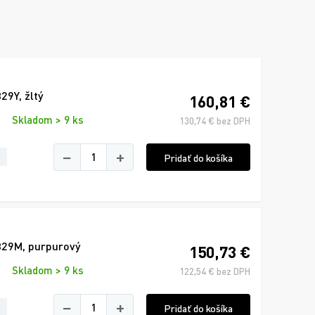
9Y, žltý
160,81 €
Skladom > 9 ks
130,74 € bez DPH
−
+
Pridať do košíka
329M, purpurový
150,73 €
Skladom > 9 ks
122,54 € bez DPH
−
+
Pridať do košíka