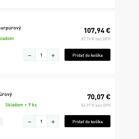
purpurový
107,94 €
kladom
87,76 € bez DPH
−
+
Pridať do košíka
úrový
70,07 €
Skladom > 9 ks
56,97 € bez DPH
−
+
Pridať do košíka