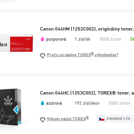
Canon 046HM (1252C002), originálny toner
purpurová
1 zlaťák
5000 stran
S
®
Prečo sú náplne TOREX
výhodnejšie?
Canon 046HC (1253C002), TOREX® toner, a
azúrová
192 zlaťákov
5000 stran
®
Výhody náplní TOREX
VYROBENÉ V ČR