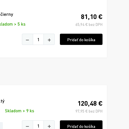
 čierny
81,10 €
kladom > 5 ks
65,94 € bez DPH
−
+
Pridať do košíka
tý
120,48 €
Skladom > 9 ks
97,95 € bez DPH
−
+
Pridať do košíka