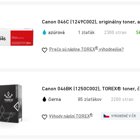
Canon 046C (1249C002), originálny toner, 
azúrová
1 zlaťák
2300 stran
S
®
Prečo sú náplne TOREX
výhodnejšie?
Canon 046BK (1250C002), TOREX® toner, č
čierna
85 zlaťákov
2200 stran
®
Výhody náplní TOREX
VYROBENÉ V ČR