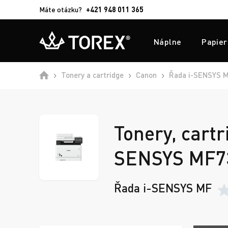
Máte otázku?
+421 948 011 365
Náplne
Papier
Tonery a cartridge
Canon
Řada i-SENSYS 
Tonery, cartr
SENSYS MF7
Řada i-SENSYS MF