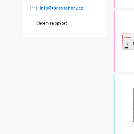
info@torextonery.cz
Chcem sa opýtať