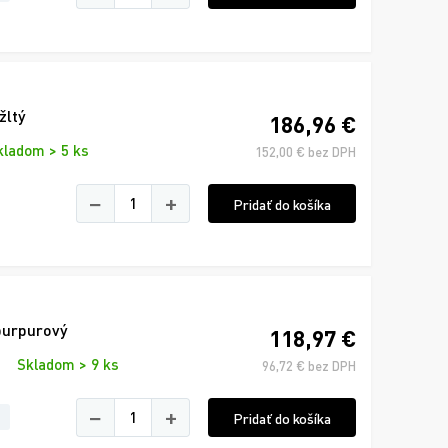
žltý
186,96 €
kladom > 5 ks
152,00 € bez DPH
−
+
Pridať do košíka
purpurový
118,97 €
Skladom > 9 ks
96,72 € bez DPH
−
+
Pridať do košíka