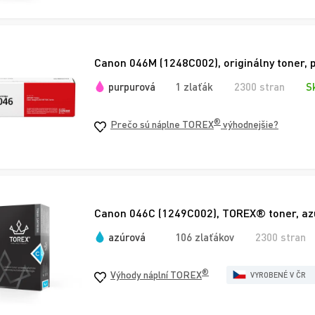
Canon 046M (1248C002), originálny toner, 
purpurová
1 zlaťák
2300 stran
S
®
Prečo sú náplne TOREX
výhodnejšie?
Canon 046C (1249C002), TOREX® toner, az
azúrová
106 zlaťákov
2300 stran
®
Výhody náplní TOREX
VYROBENÉ V ČR