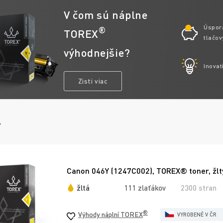
V čom sú náplne
Úspor
®
TOREX
tlačov
výhodnejšie?
Inovat
Zisti viac
y
Canon 046Y (1247C002), TOREX® toner, žlt
žltá
111 zlaťákov
2300 stran
®
Výhody náplní TOREX
VYROBENÉ V ČR