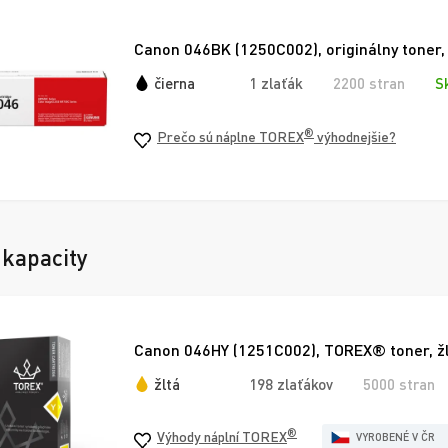
Canon 046BK (1250C002), originálny toner,
čierna
1 zlaťák
2200 stran
S
®
Prečo sú náplne TOREX
výhodnejšie?
 kapacity
Canon 046HY (1251C002), TOREX® toner, žl
žltá
198 zlaťákov
5000 stran
®
Výhody náplní TOREX
VYROBENÉ V ČR