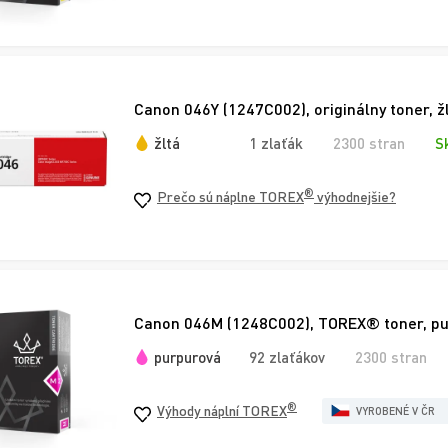
Canon 046Y (1247C002), originálny toner, ž
žltá
1 zlaťák
2300 stran
S
®
Prečo sú náplne TOREX
výhodnejšie?
Canon 046M (1248C002), TOREX® toner, p
purpurová
92 zlaťákov
2300 stran
®
Výhody náplní TOREX
VYROBENÉ V ČR