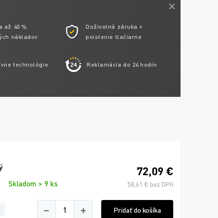
a až 40 %
Doživotná záruka +
ých nákladov
poistenie tlačiarne
ívne technológie
Reklamácia do 24 hodín
ý
72,09 €
Skladom > 9 ks
58,61 € bez DPH
−
+
Pridať do košíka