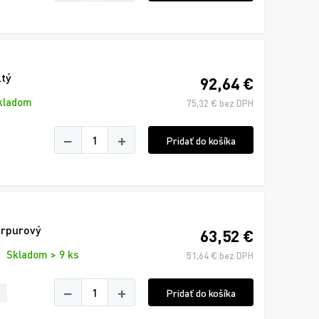
ltý
92,64 €
kladom
75,32 € bez DPH
−
+
Pridať do košíka
urpurový
63,52 €
Skladom > 9 ks
51,64 € bez DPH
−
+
Pridať do košíka