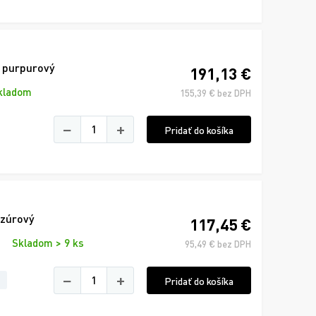
, purpurový
191,13 €
kladom
155,39 € bez DPH
−
+
Pridať do košíka
zúrový
117,45 €
Skladom > 9 ks
95,49 € bez DPH
−
+
Pridať do košíka