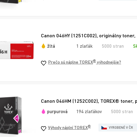
Canon 046HY (1251C002), originálny toner, 
žltá
1 zlaťák
5000 stran
S
®
Prečo sú náplne TOREX
výhodnejšie?
Canon 046HM (1252C002), TOREX® toner, 
purpurová
194 zlaťákov
5000 stran
®
Výhody náplní TOREX
VYROBENÉ V ČR