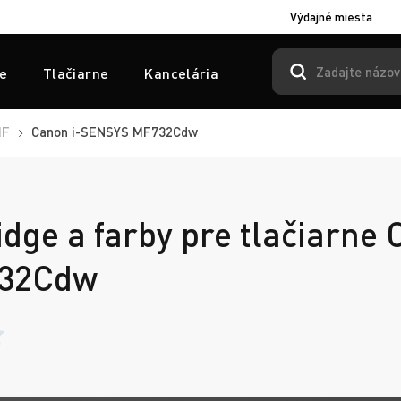
Výdajné miesta
e
Tlačiarne
Kancelária
MF
Canon i-SENSYS MF732Cdw
idge a farby pre tlačiarne 
32Cdw