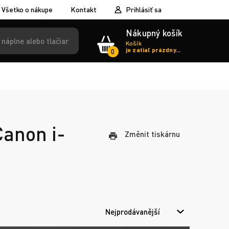
Všetko o nákupe
Kontakt
Prihlásiť sa
Nákupný košík
Košík
je zatiaľ prázdny...
0
Canon i-
Změnit tiskárnu
Nejprodávanější