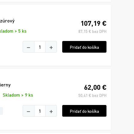
azúrový
107,19 €
kladom > 5 ks
87,15 € bez DPH
−
+
Pridať do košíka
ierny
62,00 €
Skladom > 9 ks
50,41 € bez DPH
−
+
Pridať do košíka