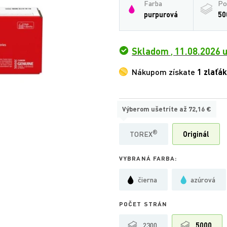
Farba
Po
purpurová
50
Skladom
,
11.08.2026 u
Nákupom získate
1 zlaťák
Výberom ušetríte až
72,16 €
TYP:
®
TOREX
Originál
VYBRANÁ FARBA:
čierna
azúrová
POČET STRÁN
2300
5000