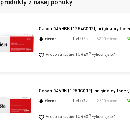
 produkty z našej ponuky
Canon 046HBK (1254C002), originálny toner
čierna
1 zlaťák
6300 stran
S
®
Prečo sú náplne TOREX
výhodnejšie?
Canon 046BK (1250C002), originálny toner,
čierna
1 zlaťák
2200 stran
S
®
Prečo sú náplne TOREX
výhodnejšie?