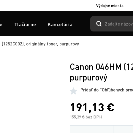
Výdajné miesta
e
Tlačiarne
Kancelária
1252C002), originálny toner, purpurový
Canon 046HM (125
purpurový
Pridať do “Obľúbených pro
191,13 €
155,39 € bez DPH