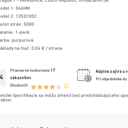
odel 1: 046HM
odel 2: 1252C002
očet strán: 5000
alenie: 1-pack
arba: purpurová
áklady na tlač: 0.04 € / strana
Priemerné hodnotenie
17
Náplne zajtra u 
4
zákazníkov
Pri objednávke do
Ohodnotiť:
nické špecifikácie sa môžu zmeniť bez predchádzajúceho upo
akter.