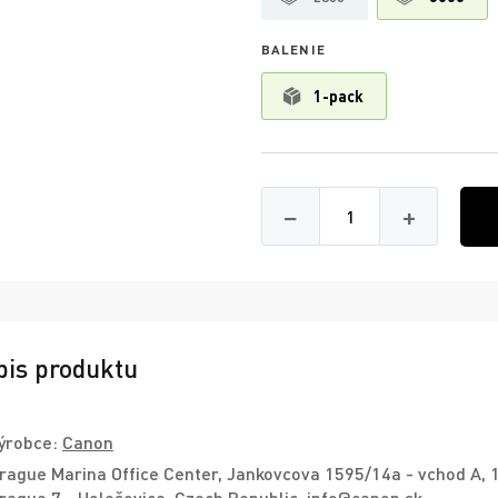
BALENIE
1-pack
Množství
−
+
pis produktu
ýrobce:
Canon
rague Marina Office Center, Jankovcova 1595/14a - vchod A, 
rague 7 - Holešovice, Czech Republic, info@canon.sk