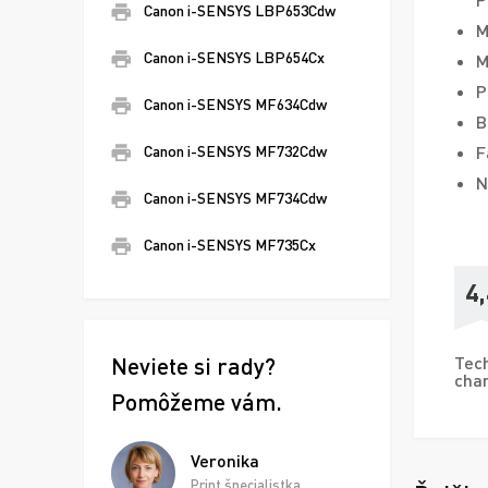
Canon i-SENSYS LBP653Cdw
M
Canon i-SENSYS LBP654Cx
M
P
Canon i-SENSYS MF634Cdw
B
F
Canon i-SENSYS MF732Cdw
N
Canon i-SENSYS MF734Cdw
Canon i-SENSYS MF735Cx
4,
Neviete si rady?
Tech
char
Pomôžeme vám.
Veronika
Print špecialistka