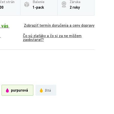
čet strán
Balenie
Záruka
00
1-pack
2 roky
 vás
Zobraziť termín doručenia a ceny dopravy
Čo sú zlaťáky a čo si za ne môžem
.
zaobstarať?
purpurová
žltá