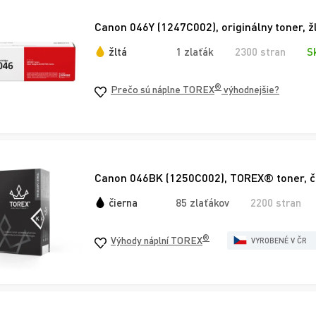
Canon 046Y (1247C002), originálny toner, ž
žltá
1 zlaťák
2300 stran
S
®
Prečo sú náplne TOREX
výhodnejšie?
Canon 046BK (1250C002), TOREX® toner, č
čierna
85 zlaťákov
2200 stran
®
Výhody náplní TOREX
VYROBENÉ V ČR