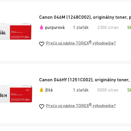
Canon 046M (1248C002), originálny toner, 
purpurová
1 zlaťák
2300 stran
S
®
Prečo sú náplne TOREX
výhodnejšie?
Canon 046HY (1251C002), originálny toner, 
žltá
1 zlaťák
5000 stran
S
®
Prečo sú náplne TOREX
výhodnejšie?