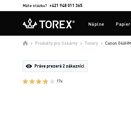
Máte otázku?
+421 948 011 365
Náplne
Papier
Produkty pro tiskárny
Tonery
Canon 046HM (
Práve prezerá
2 zákazníci
17x