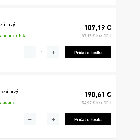
azúrový
107,19 €
kladom > 5 ks
87,15 € bez DPH
−
+
Pridať o košíka
 azúrový
190,61 €
kladom
154,97 € bez DPH
−
+
Pridať o košíka