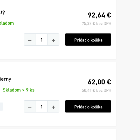
ltý
92,64 €
kladom
75,32 € bez DPH
−
+
Pridať o košíka
ierny
62,00 €
Skladom > 9 ks
50,41 € bez DPH
−
+
Pridať o košíka