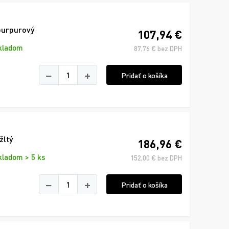
purpurový
107,94 €
kladom
87,76 € bez DPH
−
+
Pridať o košíka
žltý
186,96 €
kladom > 5 ks
152,00 € bez DPH
−
+
Pridať o košíka