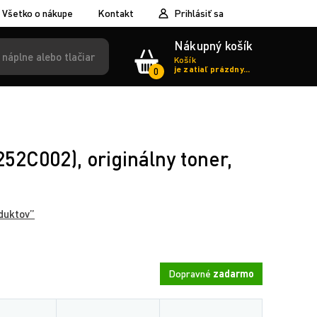
Všetko o nákupe
Kontakt
Prihlásiť sa
Nákupný košík
Košík
je zatiaľ prázdny...
0
2C002), originálny toner,
duktov”
Dopravné
zadarmo