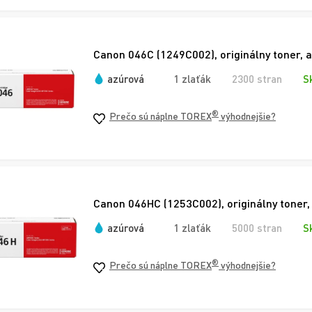
Canon 046C (1249C002), originálny toner, 
azúrová
1 zlaťák
2300 stran
S
®
Prečo sú náplne TOREX
výhodnejšie?
Canon 046HC (1253C002), originálny toner,
azúrová
1 zlaťák
5000 stran
S
®
Prečo sú náplne TOREX
výhodnejšie?