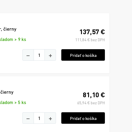
, čierny
137,57 €
kladom > 9 ks
111,84 € bez DPH
−
+
Pridať o košíka
 čierny
81,10 €
kladom > 5 ks
65,94 € bez DPH
−
+
Pridať o košíka