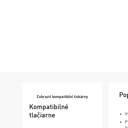
Po
Zobrazit
kompatibilní tiskárny
Kompatibilné
tlačiarne
V
P
P