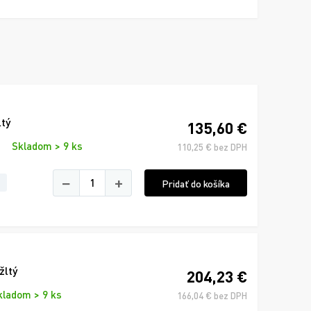
tý
135,60 €
Skladom > 9 ks
110,25 € bez DPH
−
+
Pridať do košíka
žltý
204,23 €
kladom > 9 ks
166,04 € bez DPH