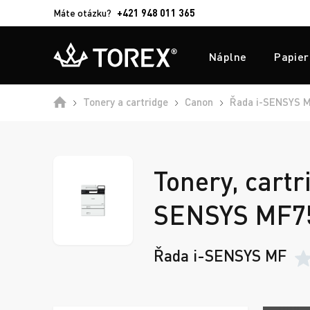
Máte otázku?
+421 948 011 365
Náplne
Papier
Tonery a cartridge
Canon
Řada i-SENSYS 
Tonery, cartr
SENSYS MF75
Řada i-SENSYS MF