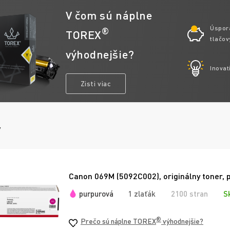
V čom sú náplne
Úspor
®
TOREX
tlačov
výhodnejšie?
Inovat
Zisti viac
y
Canon 069M (5092C002), originálny toner, 
purpurová
1 zlaťák
2100 stran
S
®
Prečo sú náplne TOREX
výhodnejšie?