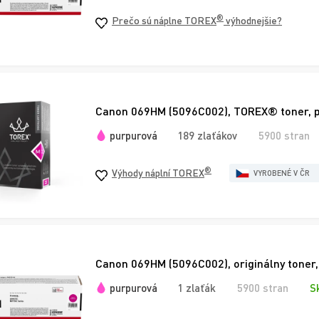
®
Prečo sú náplne TOREX
výhodnejšie?
Canon 069HM (5096C002), TOREX® toner, 
purpurová
189 zlaťákov
5900 stran
®
Výhody náplní TOREX
VYROBENÉ V ČR
Canon 069HM (5096C002), originálny toner
purpurová
1 zlaťák
5900 stran
S