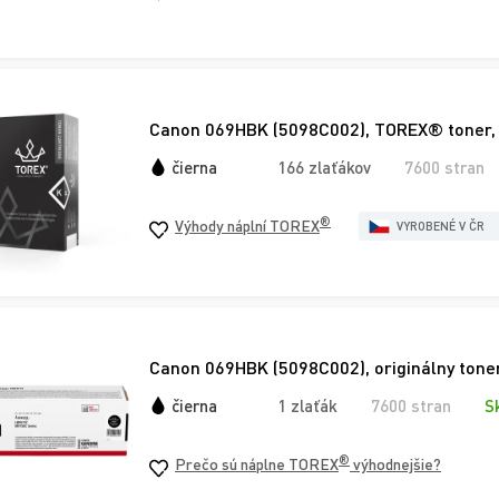
Canon 069HBK (5098C002), TOREX® toner, 
čierna
166 zlaťákov
7600 stran
®
Výhody náplní TOREX
VYROBENÉ V ČR
Canon 069HBK (5098C002), originálny toner
čierna
1 zlaťák
7600 stran
S
®
Prečo sú náplne TOREX
výhodnejšie?