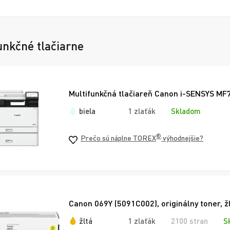
unkčné tlačiarne
Multifunkčná tlačiareň Canon i-SENSYS MF
biela
1 zlaťák
Skladom
®
Prečo sú náplne TOREX
výhodnejšie?
Canon 069Y (5091C002), originálny toner, ž
žltá
1 zlaťák
2100 stran
S