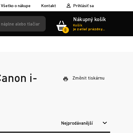
Všetko o nákupe
Kontakt
Prihlásiť sa
Nákupný košík
Košík
je zatiaľ prázdny...
0
Canon i-
Změnit tiskárnu
Nejprodávanější