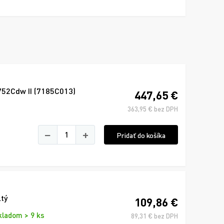
752Cdw II (7185C013)
447,65 €
363,95 € bez DPH
−
+
Pridať do košíka
ltý
109,86 €
kladom > 9 ks
89,31 € bez DPH