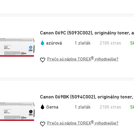
Canon 069C (5093C002), originálny toner, 
azúrová
1 zlaťák
2100 stran
S
®
Prečo sú náplne TOREX
výhodnejšie?
Canon 069BK (5094C002), originálny toner,
čierna
1 zlaťák
2100 stran
S
®
Prečo sú náplne TOREX
výhodnejšie?