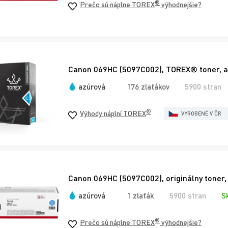
®
Prečo sú náplne TOREX
výhodnejšie?
Canon 069HC (5097C002), TOREX® toner, a
azúrová
176 zlaťákov
5900 stran
®
Výhody náplní TOREX
VYROBENÉ V ČR
Canon 069HC (5097C002), originálny toner,
azúrová
1 zlaťák
5900 stran
S
®
Prečo sú náplne TOREX
výhodnejšie?