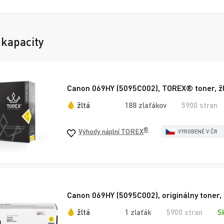
 kapacity
Canon 069HY (5095C002), TOREX® toner, žl
žltá
188 zlaťákov
5900 stran
®
Výhody náplní TOREX
VYROBENÉ V ČR
Canon 069HY (5095C002), originálny toner, 
žltá
1 zlaťák
5900 stran
S