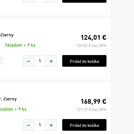
čierny
124,01 €
Skladom > 9 ks
100,82 € bez DPH
−
+
Pridať do košíka
, čierny
168,99 €
kladom > 9 ks
137,39 € bez DPH
−
+
Pridať do košíka