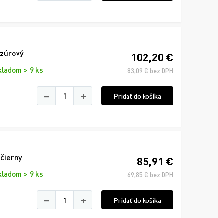
azúrový
102,20 €
kladom > 9 ks
83,09 € bez DPH
−
+
Pridať do košíka
 čierny
85,91 €
kladom > 9 ks
69,85 € bez DPH
−
+
Pridať do košíka