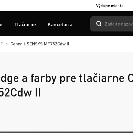
Výdajné miesta
e
Tlačiarne
Kancelária
MF
Canon i-SENSYS MF752Cdw II
idge a farby pre tlačiarne 
2Cdw II