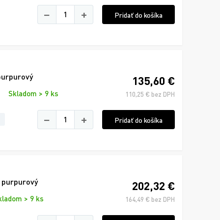
−
+
Pridať do košíka
purpurový
135,60 €
Skladom > 9 ks
110,25 € bez DPH
−
+
Pridať do košíka
, purpurový
202,32 €
kladom > 9 ks
164,49 € bez DPH