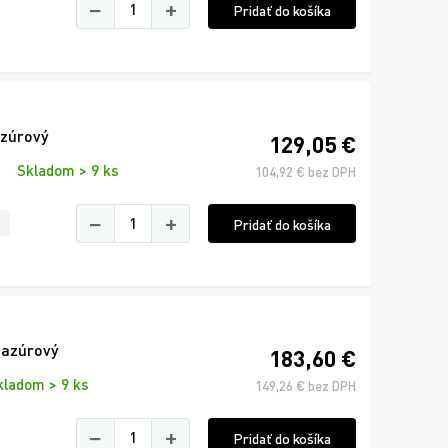
−
+
Pridať do košíka
zúrový
129,05 €
Skladom > 9 ks
104,92 € bez DPH
−
+
Pridať do košíka
 azúrový
183,60 €
kladom > 9 ks
149,26 € bez DPH
−
+
Pridať do košíka