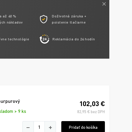
a až 40 %
Doživotná záruka +
ých nákladov
poistenie tlačiarne
ívne technológie
Reklamácia do 24 hodín
purpurový
102,03 €
kladom > 9 ks
82,95 € bez DPH
−
+
Pridať do košíka