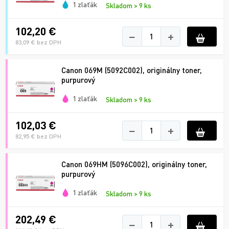
1 zlaťák
Skladom > 9 ks
102,20 €
−
+
83,09 € bez DPH
Canon 069M (5092C002), originálny toner,
purpurový
1 zlaťák
Skladom > 9 ks
102,03 €
−
+
82,95 € bez DPH
Canon 069HM (5096C002), originálny toner,
purpurový
1 zlaťák
Skladom > 9 ks
202,49 €
−
+