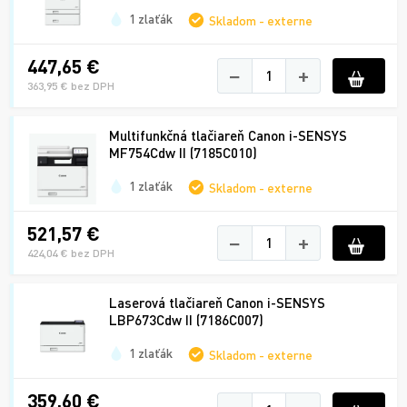
1 zlaťák
Skladom - externe
447,65 €
−
+
363,95 € bez DPH
Multifunkčná tlačiareň Canon i-SENSYS
MF754Cdw II (7185C010)
1 zlaťák
Skladom - externe
521,57 €
−
+
424,04 € bez DPH
Laserová tlačiareň Canon i-SENSYS
LBP673Cdw II (7186C007)
1 zlaťák
Skladom - externe
359,60 €