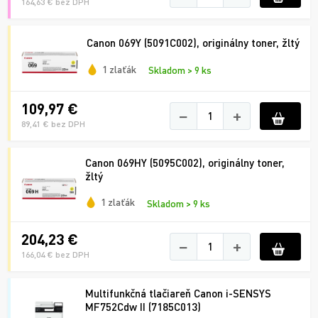
164,63 € bez DPH
Canon 069Y (5091C002), originálny toner, žltý
1 zlaťák
Skladom > 9 ks
109,97 €
−
+
89,41 € bez DPH
Canon 069HY (5095C002), originálny toner,
žltý
1 zlaťák
Skladom > 9 ks
204,23 €
−
+
166,04 € bez DPH
Multifunkčná tlačiareň Canon i-SENSYS
MF752Cdw II (7185C013)