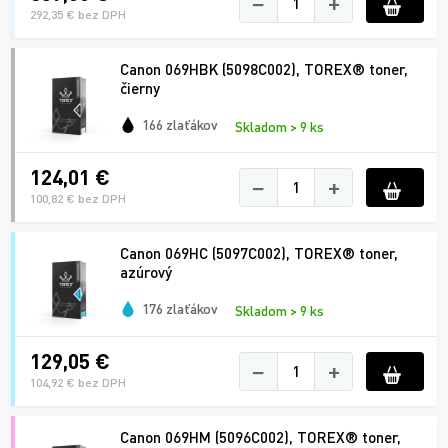
−
+
292,35 € bez DPH
Canon 069HBK (5098C002), TOREX® toner,
čierny
166 zlaťákov
Skladom > 9 ks
124,01 €
−
+
100,82 € bez DPH
Canon 069HC (5097C002), TOREX® toner,
azúrový
176 zlaťákov
Skladom > 9 ks
129,05 €
−
+
104,92 € bez DPH
Canon 069HM (5096C002), TOREX® toner,