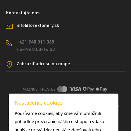
Kontaktujte nás
info@torextonery.sk
+421 948 011 365
Po-Pia 8.00-16.30
Zobraziť adresu na mape
MOŽNOSTI PLATBY
Nastavenie cookies
DOPRAVNÉ METÓDY
Používame cookies, aby sme vám umožnili
pohodlné prezeranie nášho e-shopu a vďaka
analýze prevádzky neustále zlepšovali jeho