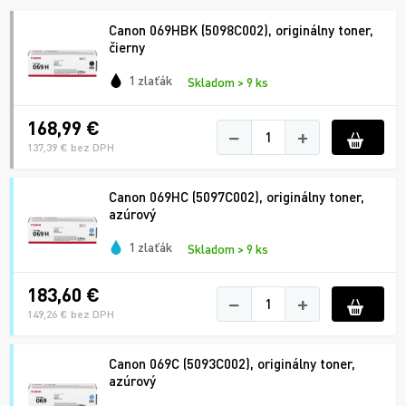
Canon 069HBK (5098C002), originálny toner,
čierny
1 zlaťák
Skladom > 9 ks
168,99 €
−
+
137,39 € bez DPH
Canon 069HC (5097C002), originálny toner,
azúrový
1 zlaťák
Skladom > 9 ks
183,60 €
−
+
149,26 € bez DPH
Canon 069C (5093C002), originálny toner,
azúrový