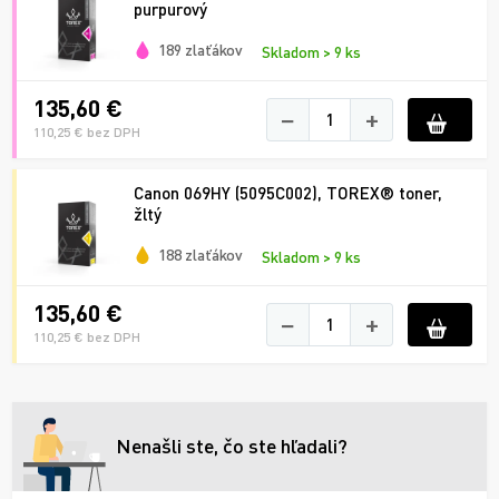
purpurový
189 zlaťákov
Skladom > 9 ks
135,60 €
−
+
110,25 € bez DPH
Canon 069HY (5095C002), TOREX® toner,
žltý
188 zlaťákov
Skladom > 9 ks
135,60 €
−
+
110,25 € bez DPH
Nenašli ste, čo ste hľadali?