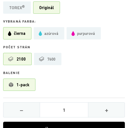
®
TOREX
Originál
VYBRANÁ FARBA:
čierna
azúrová
purpurová
POČET STRÁN
2100
7600
BALENIE
1-pack
Množství
−
+