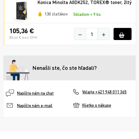
Konica Minolta A0DK252, TOREX® toner, žltý
130 zlaťákov
Skladom > 9 ks
105,36 €
−
+
85,66 € bez DPH
Nenašli ste, čo ste hľadali?
Volajte +421 948 011 365
Napíšte nám na chat
Všetko o nákupe
Napíšte nám e-mail