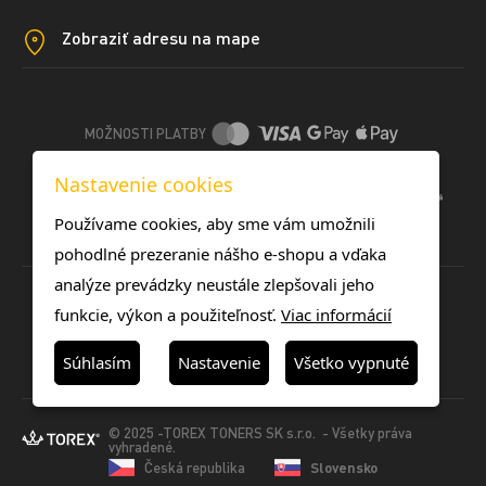
Zobraziť adresu na mape
MOŽNOSTI PLATBY
Nastavenie cookies
DOPRAVNÉ METÓDY
Používame cookies, aby sme vám umožnili
pohodlné prezeranie nášho e-shopu a vďaka
analýze prevádzky neustále zlepšovali jeho
funkcie, výkon a použiteľnosť.
Viac informácií
Súhlasím
Nastavenie
Všetko vypnuté
© 2025 -TOREX TONERS SK s.r.o. - Všetky práva
vyhradené.
Česká republika
Slovensko