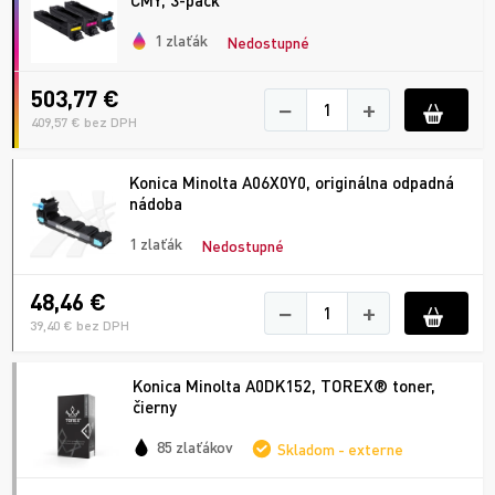
1 zlaťák
Nedostupné
503,77 €
−
+
409,57 € bez DPH
Konica Minolta A06X0Y0, originálna odpadná
nádoba
1 zlaťák
Nedostupné
48,46 €
−
+
39,40 € bez DPH
Konica Minolta A0DK152, TOREX® toner,
čierny
85 zlaťákov
Skladom - externe