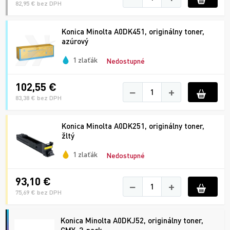
82,95 € bez DPH
Konica Minolta A0DK451, originálny toner,
azúrový
1 zlaťák
Nedostupné
102,55 €
−
+
83,38 € bez DPH
Konica Minolta A0DK251, originálny toner,
žltý
1 zlaťák
Nedostupné
93,10 €
−
+
75,69 € bez DPH
Konica Minolta A0DKJ52, originálny toner,
CMY, 3-pack