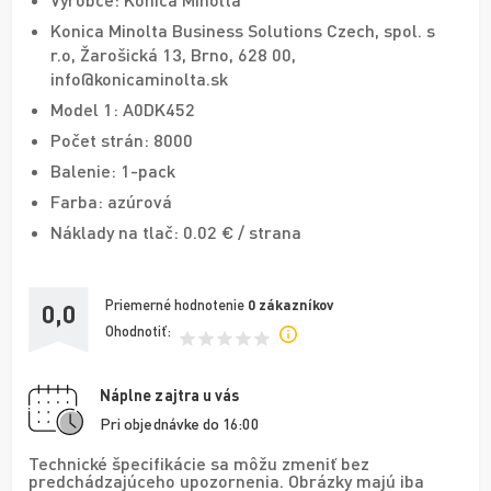
Konica Minolta Business Solutions Czech, spol. s
r.o, Žarošická 13, Brno, 628 00,
info@konicaminolta.sk
Model 1: A0DK452
Počet strán: 8000
Balenie: 1-pack
Farba: azúrová
Náklady na tlač: 0.02 € / strana
Priemerné hodnotenie
0
zákazníkov
0,0
Ohodnotiť:
Náplne zajtra u vás
Pri objednávke do 16:00
Technické špecifikácie sa môžu zmeniť bez
predchádzajúceho upozornenia. Obrázky majú iba