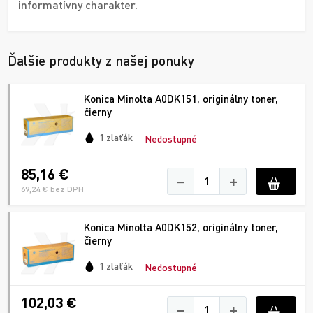
informatívny charakter.
Ďalšie produkty z našej ponuky
Konica Minolta A0DK151, originálny toner,
čierny
1 zlaťák
Nedostupné
85,16 €
−
+
69,24 € bez DPH
Konica Minolta A0DK152, originálny toner,
čierny
1 zlaťák
Nedostupné
102,03 €
−
+