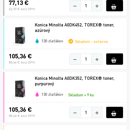
77,13 €
−
+
62,70 € bez DPH
Konica Minolta A0DK452, TOREX® toner,
azúrový
130 zlaťákov
Skladom - externe
105,36 €
−
+
85,66 € bez DPH
Konica Minolta A0DK352, TOREX® toner,
purpurový
130 zlaťákov
Skladom > 9 ks
105,36 €
−
+
85,66 € bez DPH