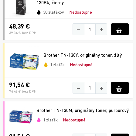
130Bk, čierny
38 zlaťákov
Nedostupné
48,39 €
−
+
39,34 € bez DPH
Brother TN-130Y, originálny toner, žltý
1 zlaťák
Nedostupné
91,54 €
−
+
74,42 € bez DPH
Brother TN-130M, originálny toner, purpurový
1 zlaťák
Nedostupné