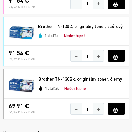
91,54 €
−
+
74,42 € bez DPH
Brother TN-130C, originálny toner, azúrový
1 zlaťák
Nedostupné
91,54 €
−
+
74,42 € bez DPH
Brother TN-130Bk, originálny toner, čierny
1 zlaťák
Nedostupné
69,91 €
−
+
56,84 € bez DPH