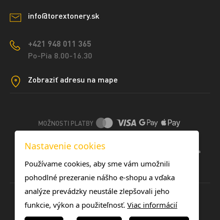
info@torextonery.sk
+421 948 011 365
Po-Pia 8.00-16.30
Zobraziť adresu na mape
MOŽNOSTI PLATBY
Nastavenie cookies
DOPRAVNÉ METÓDY
Používame cookies, aby sme vám umožnili
pohodlné prezeranie nášho e-shopu a vďaka
analýze prevádzky neustále zlepšovali jeho
funkcie, výkon a použiteľnosť.
Viac informácií