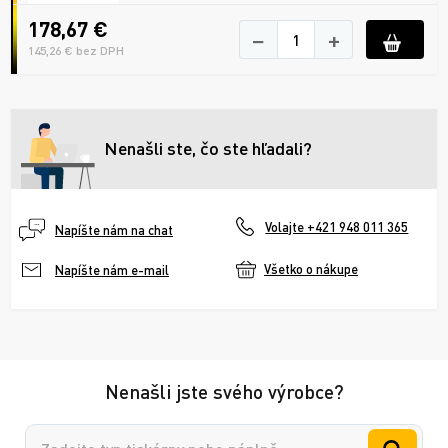
178,67 €
−
+
145,26 € bez DPH
Nenašli ste, čo ste hľadali?
Volajte +421 948 011 365
Napíšte nám na chat
Všetko o nákupe
Napíšte nám e-mail
Nenašli jste svého výrobce?
Vyhledávání