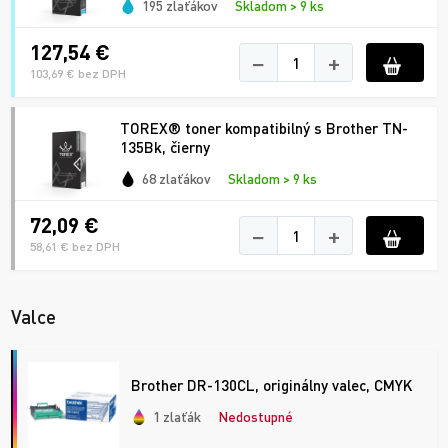
195 zlaťákov
Skladom > 9 ks
127,54 €
−
+
103,69 € bez DPH
TOREX® toner kompatibilný s Brother TN-
135Bk, čierny
68 zlaťákov
Skladom > 9 ks
72,09 €
−
+
58,61 € bez DPH
Valce
Brother DR-130CL, originálny valec, CMYK
1 zlaťák
Nedostupné