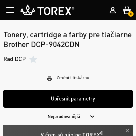
0
Tonery, cartridge a farby pre tlačiarne
Brother DCP-9042CDN
Rad DCP
Změnit tiskárnu
Upřesnit parametry
Nejprodávanější
®
V čom sú náplne TOREX