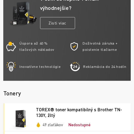
výhodnejšie?
Zisti viac
Úspora až 40 %
Doživotná záruka +
tlačových nákladov
poistenie tlačiarne
Inovatívne technológie
Reklamácia do 24 hodín
Tonery
TOREX® toner kompatibilný s Brother TN-
130Y, žltý
49 zlaťákov
Nedostupné