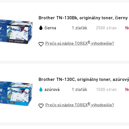
Brother TN-130Bk, originálny toner, čierny
čierna
1 zlaťák
2500 stran
N
®
Prečo sú náplne TOREX
výhodnejšie?
Brother TN-130C, originálny toner, azúrový
azúrová
1 zlaťák
1500 stran
N
®
Prečo sú náplne TOREX
výhodnejšie?