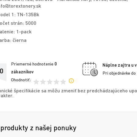
nfo@torextonery.sk
odel 1: TN-135Bk
očet strán: 5000
alenie: 1-pack
arba: čierna
Priemerné hodnotenie
0
Náplne zajtra u 
,0
zákazníkov
Pri objednávke do
Ohodnotiť:
nické špecifikácie sa môžu zmeniť bez predchádzajúceho upo
akter.
 produkty z našej ponuky