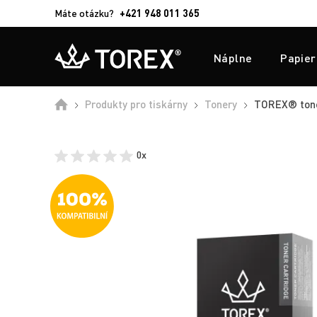
Máte otázku?
+421 948 011 365
Náplne
Papier
Produkty pro tiskárny
Tonery
TOREX® toner
0x