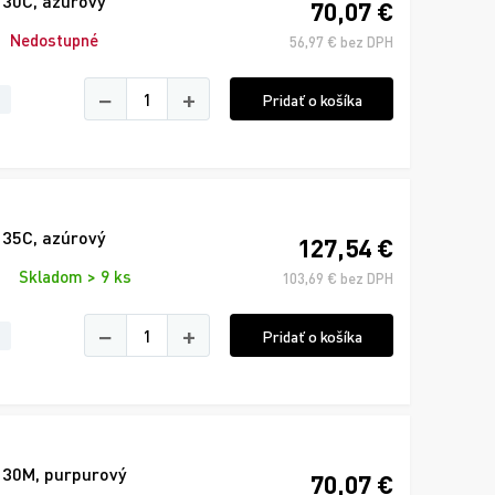
130C, azúrový
70,07 €
Nedostupné
56,97 € bez DPH
−
+
Pridať o košíka
135C, azúrový
127,54 €
Skladom > 9 ks
103,69 € bez DPH
−
+
Pridať o košíka
130M, purpurový
70,07 €