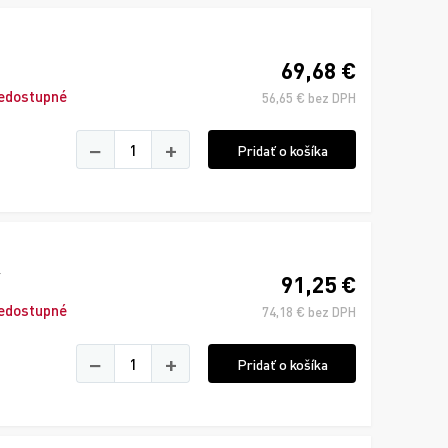
69,68 €
edostupné
56,65 € bez DPH
−
+
Pridať o košíka
91,25 €
edostupné
74,18 € bez DPH
−
+
Pridať o košíka