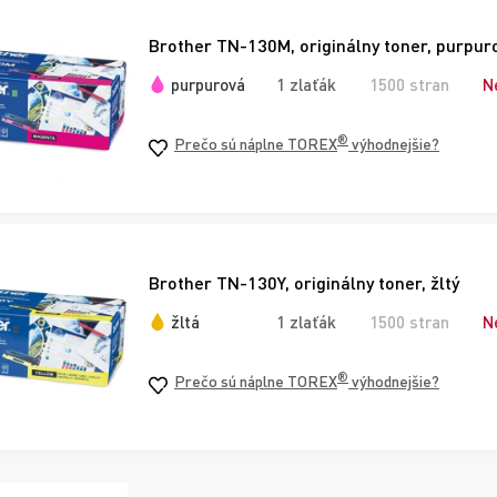
Brother TN-130M, originálny toner, purpur
purpurová
1 zlaťák
1500 stran
N
®
Prečo sú náplne TOREX
výhodnejšie?
Brother TN-130Y, originálny toner, žltý
žltá
1 zlaťák
1500 stran
N
®
Prečo sú náplne TOREX
výhodnejšie?