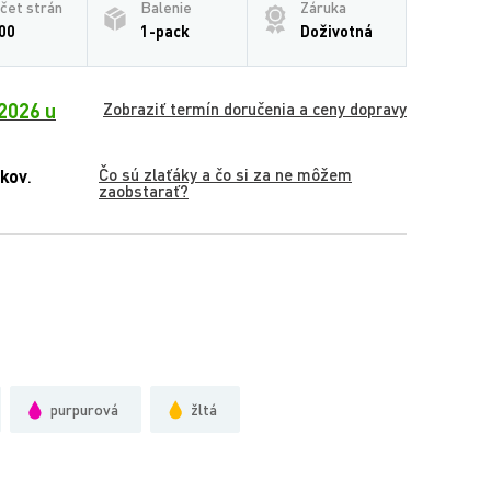
čet strán
Balenie
Záruka
00
1-pack
Doživotná
2026 u
Zobraziť termín doručenia a ceny dopravy
Čo sú zlaťáky a čo si za ne môžem
ákov
.
zaobstarať?
purpurová
žltá