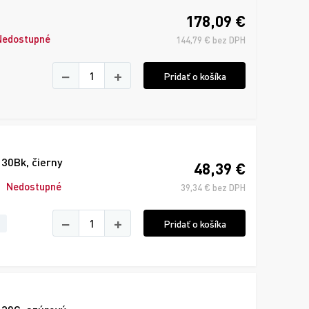
178,09 €
Nedostupné
144,79 € bez DPH
−
+
Pridať o košíka
30Bk, čierny
48,39 €
Nedostupné
39,34 € bez DPH
−
+
Pridať o košíka