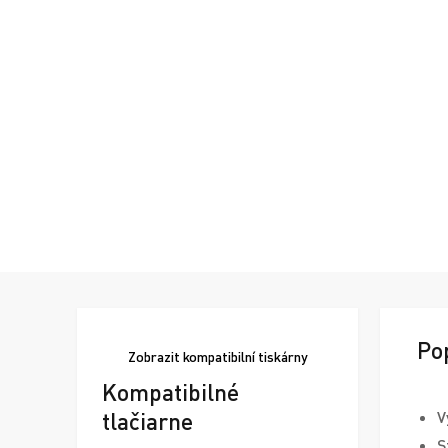
Po
Zobrazit
kompatibilní tiskárny
Kompatibilné
tlačiarne
V
S