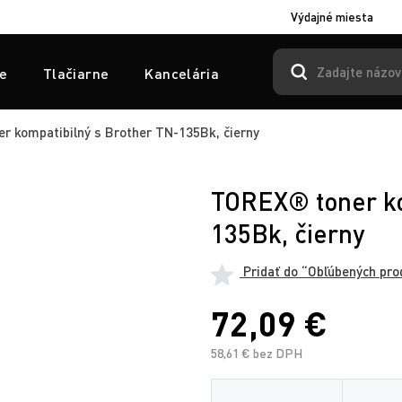
Výdajné miesta
e
Tlačiarne
Kancelária
 kompatibilný s Brother TN-135Bk, čierny
TOREX® toner ko
135Bk, čierny
Pridať do “Obľúbených pro
72,09 €
58,61 € bez DPH