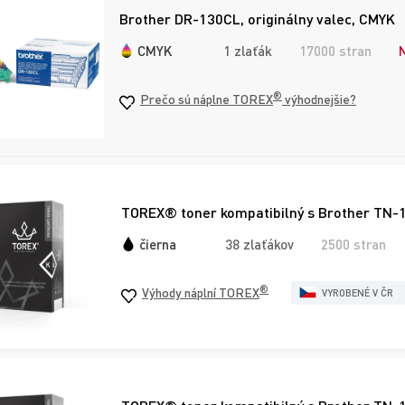
Brother DR-130CL, originálny valec, CMYK
CMYK
1 zlaťák
17000 stran
®
Prečo sú náplne TOREX
výhodnejšie?
TOREX® toner kompatibilný s Brother TN-1
čierna
38 zlaťákov
2500 stran
®
Výhody náplní TOREX
VYROBENÉ V ČR