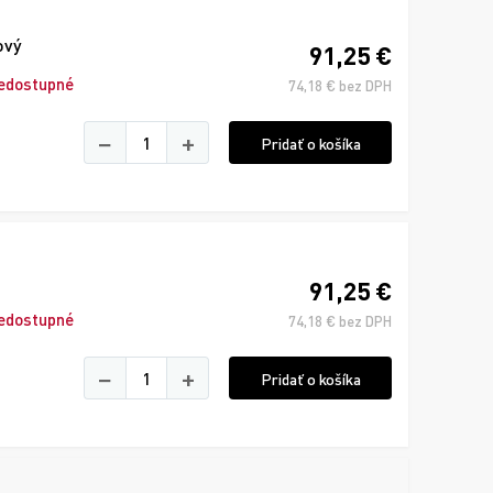
ový
91,25 €
edostupné
74,18 € bez DPH
−
+
Pridať o košíka
91,25 €
edostupné
74,18 € bez DPH
−
+
Pridať o košíka