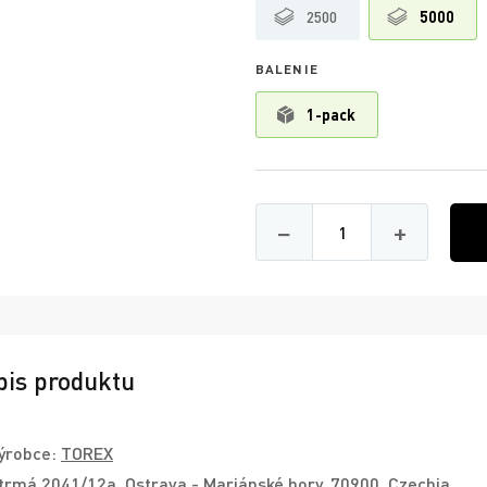
2500
5000
BALENIE
1-pack
Množství
−
+
pis produktu
ýrobce:
TOREX
trmá 2041/12a, Ostrava - Mariánské hory, 70900, Czechia,