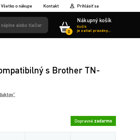
Všetko o nákupe
Kontakt
Prihlásiť sa
Nákupný košík
Košík
je zatiaľ prázdny...
0
mpatibilný s Brother TN-
duktov”
Dopravné
zadarmo