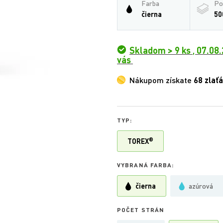
Farba
Po
čierna
50
Skladom > 9 ks
,
07.08.
vás
Nákupom získate
68 zlať
TYP:
®
TOREX
VYBRANÁ FARBA:
čierna
azúrová
POČET STRÁN