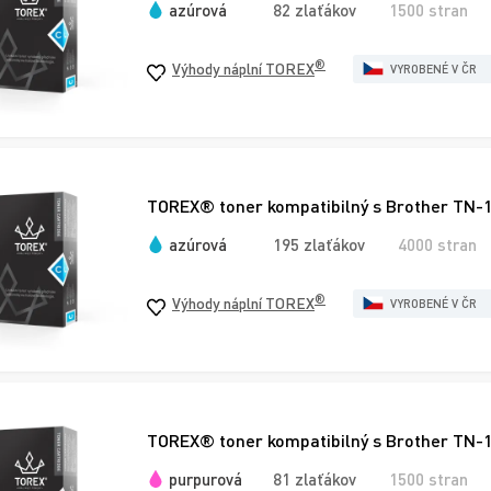
azúrová
82 zlaťákov
1500 stran
®
Výhody náplní TOREX
VYROBENÉ V ČR
TOREX® toner kompatibilný s Brother TN-
azúrová
195 zlaťákov
4000 stran
®
Výhody náplní TOREX
VYROBENÉ V ČR
TOREX® toner kompatibilný s Brother TN-
purpurová
81 zlaťákov
1500 stran