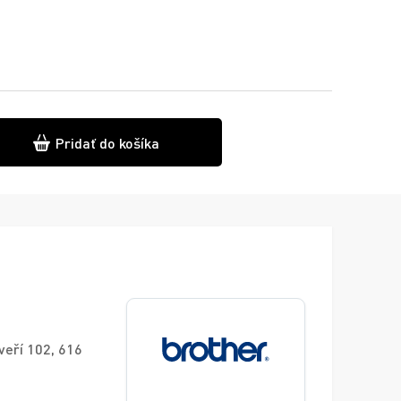
Pridať do košíka
veří 102, 616