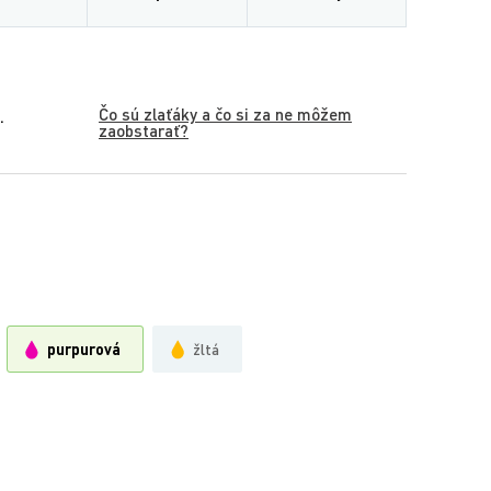
Čo sú zlaťáky a čo si za ne môžem
.
zaobstarať?
purpurová
žltá