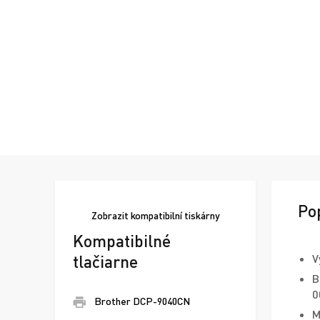
Po
Zobrazit
kompatibilní tiskárny
Kompatibilné
tlačiarne
V
B
0
Brother DCP-9040CN
M