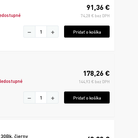
91,36 €
edostupné
74,28 € bez DPH
−
+
Pridať o košíka
178,26 €
Nedostupné
144,93 € bez DPH
−
+
Pridať o košíka
30Bk, čierny