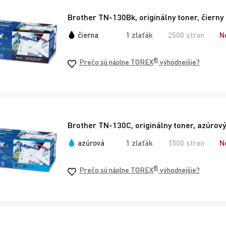
Brother TN-130Bk, originálny toner, čierny
čierna
1 zlaťák
2500 stran
N
®
Prečo sú náplne TOREX
výhodnejšie?
Brother TN-130C, originálny toner, azúrový
azúrová
1 zlaťák
1500 stran
N
®
Prečo sú náplne TOREX
výhodnejšie?