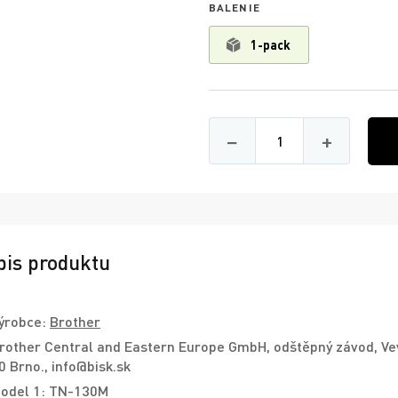
BALENIE
1-pack
Množství
−
+
pis produktu
ýrobce:
Brother
rother Central and Eastern Europe GmbH, odštěpný závod, Ve
0 Brno., info@bisk.sk
odel 1: TN-130M