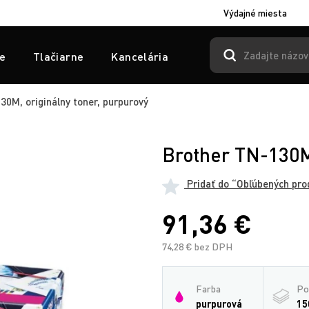
Výdajné miesta
e
Tlačiarne
Kancelária
0M, originálny toner, purpurový
Brother TN-130M,
Pridať do “Obľúbených pro
91,36 €
74,28 € bez DPH
Farba
Po
purpurová
15