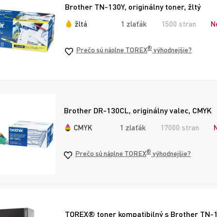
Brother TN-130Y, originálny toner, žltý
žltá
1 zlaťák
1500 stran
N
®
Prečo sú náplne TOREX
výhodnejšie?
Brother DR-130CL, originálny valec, CMYK
CMYK
1 zlaťák
17000 stran
®
Prečo sú náplne TOREX
výhodnejšie?
TOREX® toner kompatibilný s Brother TN-1