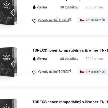
čierna
38 zlaťákov
2500 stran
®
Výhody náplní TOREX
VYROBENÉ V ČR
TOREX® toner kompatibilný s Brother TN-1
čierna
68 zlaťákov
5000 stran
®
Výhody náplní TOREX
VYROBENÉ V ČR
TOREX® toner kompatibilný s Brother TN-