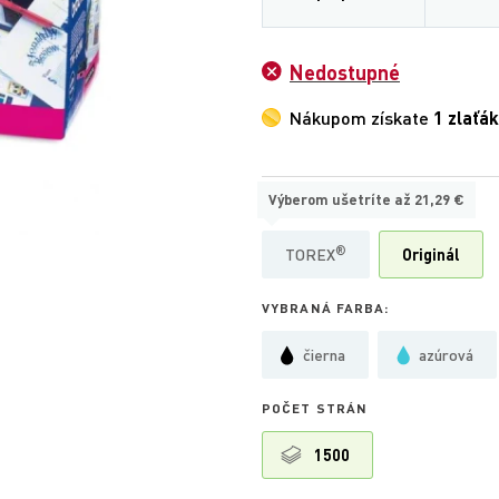
Nedostupné
Nákupom získate
1 zlaťák
Výberom ušetríte až
21,29 €
TYP:
®
TOREX
Originál
VYBRANÁ FARBA:
čierna
azúrová
POČET STRÁN
1500