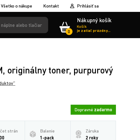
Všetko o nákupe
Kontakt
Prihlásiť sa
Nákupný košík
Košík
je zatiaľ prázdny...
0
 originálny toner, purpurový
duktov”
Dopravné
zadarmo
čet strán
Balenie
Záruka
00
1-pack
2 roky