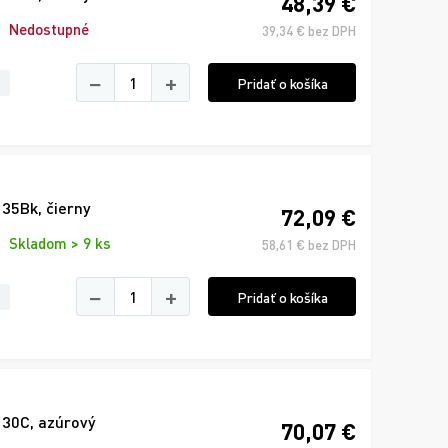
48,39 €
Nedostupné
39,34 € bez DPH
−
+
Pridať o košíka
35Bk, čierny
72,09 €
Skladom > 9 ks
58,61 € bez DPH
−
+
Pridať o košíka
130C, azúrový
70,07 €