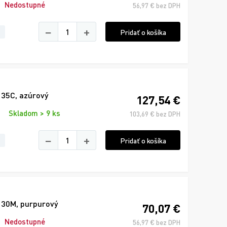
Nedostupné
56,97 € bez DPH
−
+
Pridať o košíka
135C, azúrový
127,54 €
Skladom > 9 ks
103,69 € bez DPH
−
+
Pridať o košíka
130M, purpurový
70,07 €
Nedostupné
56,97 € bez DPH