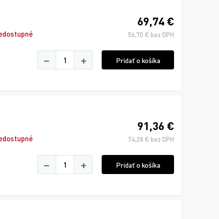
69,74 €
edostupné
56,70 € bez DPH
−
+
Pridať o košíka
91,36 €
edostupné
74,28 € bez DPH
−
+
Pridať o košíka