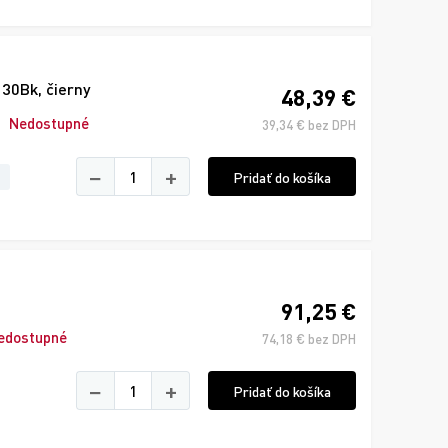
30Bk, čierny
48,39 €
Nedostupné
39,34 € bez DPH
−
+
Pridať do košíka
91,25 €
edostupné
74,18 € bez DPH
−
+
Pridať do košíka