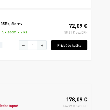
35Bk, čierny
72,09 €
Skladom > 9 ks
58,61 € bez DPH
−
+
Pridať do košíka
178,09 €
Nedostupné
144,79 € bez DPH