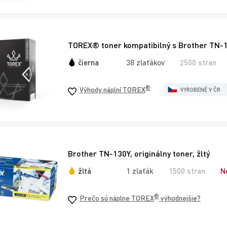
TOREX® toner kompatibilný s Brother TN-1
čierna
38 zlaťákov
2500 stran
®
Výhody náplní TOREX
VYROBENÉ V ČR
Brother TN-130Y, originálny toner, žltý
žltá
1 zlaťák
1500 stran
N
®
Prečo sú náplne TOREX
výhodnejšie?