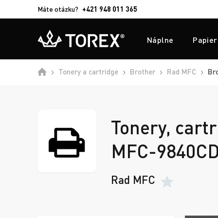
Máte otázku?
+421 948 011 365
Náplne
Papier
Tonery a cartridge
Brother
Rad MFC
Br
Tonery, cartr
MFC-9840C
Rad MFC