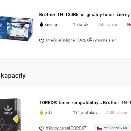
Brother TN-130Bk, originálny toner, čierny
čierna
1 zlaťák
2500 stran
N
®
Prečo sú náplne TOREX
výhodnejšie?
 kapacity
TOREX® toner kompatibilný s Brother TN-13
žltá
191 zlaťákov
4000 stran
®
Výhody náplní TOREX
VYROBENÉ V ČR