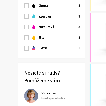
čierna
3
azúrová
3
purpurová
3
žltá
3
CMYK
1
Neviete si rady?
Pomôžeme vám.
Veronika
Print špecialistka