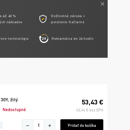
a až 40 %
Doživotná záruka +
ých nákladov
poistenie tlačiarne
ívne technológie
Reklamácia do 24 hodín
0Y, žltý
53,43 €
Nedostupné
43,44 € bez DPH
−
+
Pridať do košíka