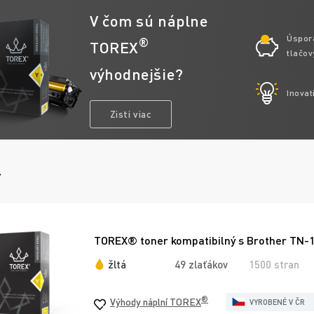
V čom sú náplne
Úspor
®
TOREX
tlačov
výhodnejšie?
Inovat
Zisti viac
y
TOREX® toner kompatibilný s Brother TN-13
žltá
49 zlaťákov
1500 stran
®
Výhody náplní TOREX
VYROBENÉ V ČR