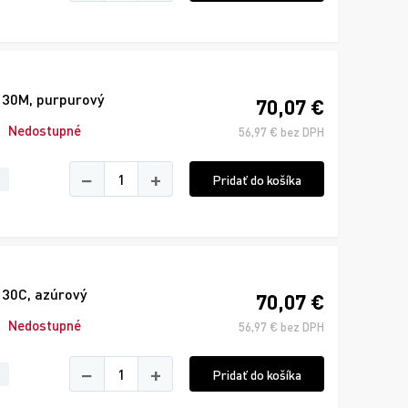
130M, purpurový
70,07 €
Nedostupné
56,97 € bez DPH
−
+
Pridať do košíka
130C, azúrový
70,07 €
Nedostupné
56,97 € bez DPH
−
+
Pridať do košíka