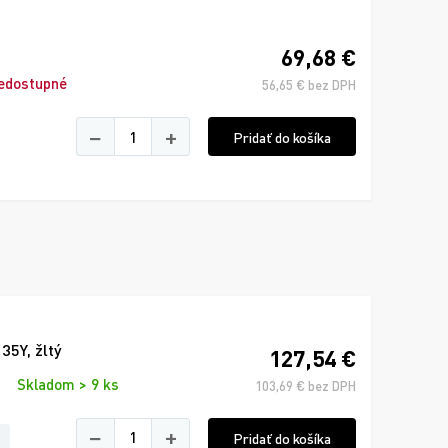
69,68 €
edostupné
56,65 € bez DPH
−
+
Pridať do košíka
5Y, žltý
127,54 €
Skladom > 9 ks
103,69 € bez DPH
−
+
Pridať do košíka