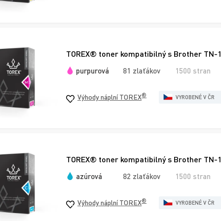
TOREX® toner kompatibilný s Brother TN-
purpurová
81 zlaťákov
1500 stran
®
Výhody náplní TOREX
VYROBENÉ V ČR
TOREX® toner kompatibilný s Brother TN-
azúrová
82 zlaťákov
1500 stran
®
Výhody náplní TOREX
VYROBENÉ V ČR