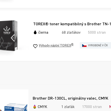
TOREX® toner kompatibilný s Brother TN-1
čierna
68 zlaťákov
5000 stran
®
Výhody náplní TOREX
VYROBENÉ V ČR
Brother DR-130CL, originálny valec, CMYK
CMYK
1 zlaťák
17000 stran