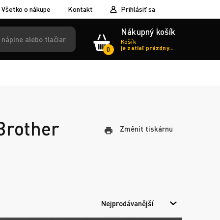
Všetko o nákupe
Kontakt
Prihlásiť sa
Nákupný košík
Košík
je zatiaľ prázdny...
0
 Brother
Změnit tiskárnu
Nejprodávanější