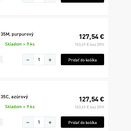
135M, purpurový
127,54 €
Skladom > 9 ks
103,69 € bez DPH
−
+
Pridať do košíka
135C, azúrový
127,54 €
Skladom > 9 ks
103,69 € bez DPH
−
+
Pridať do košíka