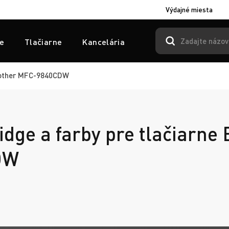
Výdajné miesta
e
Tlačiarne
Kancelária
other MFC-9840CDW
idge a farby pre tlačiarne
DW