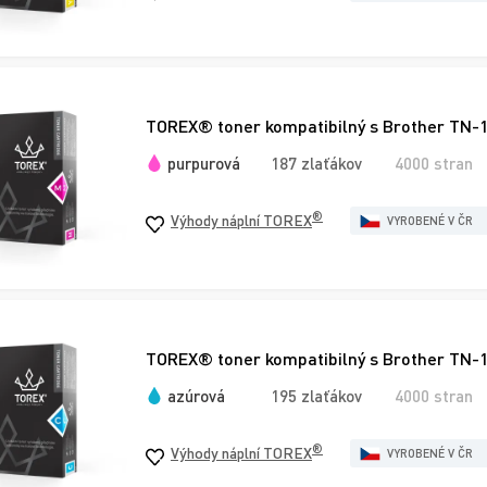
TOREX® toner kompatibilný s Brother TN-
purpurová
187 zlaťákov
4000 stran
®
Výhody náplní TOREX
VYROBENÉ V ČR
TOREX® toner kompatibilný s Brother TN-
azúrová
195 zlaťákov
4000 stran
®
Výhody náplní TOREX
VYROBENÉ V ČR