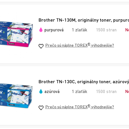
Brother TN-130M, originálny toner, purpur
purpurová
1 zlaťák
1500 stran
N
®
Prečo sú náplne TOREX
výhodnejšie?
Brother TN-130C, originálny toner, azúrový
azúrová
1 zlaťák
1500 stran
N
®
Prečo sú náplne TOREX
výhodnejšie?