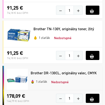
91,25 €
−
+
74,18 € bez DPH
Brother TN-130Y, originálny toner, žltý
1 zlaťák
Nedostupné
91,25 €
−
+
74,18 € bez DPH
Brother DR-130CL, originálny valec, CMYK
1 zlaťák
Nedostupné
178,09 €
−
+
144,79 € bez DPH