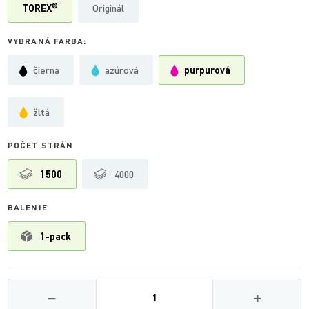
®
TOREX
Originál
VYBRANÁ FARBA:
čierna
azúrová
purpurová
žltá
POČET STRÁN
1500
4000
BALENIE
1-pack
Množství
−
+