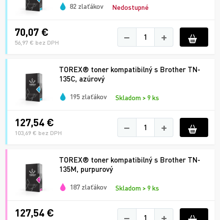
82 zlaťákov
Nedostupné
70,07 €
−
+
56,97 € bez DPH
TOREX® toner kompatibilný s Brother TN-
135C, azúrový
195 zlaťákov
Skladom > 9 ks
127,54 €
−
+
103,69 € bez DPH
TOREX® toner kompatibilný s Brother TN-
135M, purpurový
187 zlaťákov
Skladom > 9 ks
127,54 €
−
+