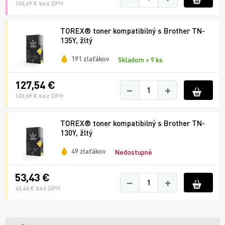
103,69 € bez DPH
TOREX® toner kompatibilný s Brother TN-
135Y, žltý
191 zlaťákov
Skladom > 9 ks
127,54 €
−
+
103,69 € bez DPH
TOREX® toner kompatibilný s Brother TN-
130Y, žltý
49 zlaťákov
Nedostupné
53,43 €
−
+
43,44 € bez DPH