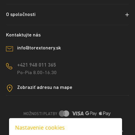
O spoločnosti
Kontaktujte nás
info@torextonery.sk
+421 948 011 365
Po-Pia 8.00-16.30
Zobraziť adresu na mape
MOŽNOSTI PLATBY
Nastavenie cookies
DOPRAVNÉ METÓDY