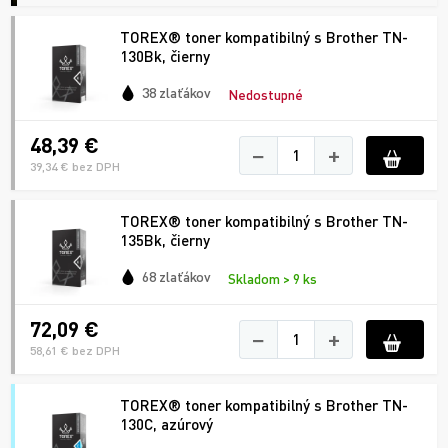
TOREX® toner kompatibilný s Brother TN-
130Bk, čierny
38 zlaťákov
Nedostupné
48,39 €
−
+
39,34 € bez DPH
TOREX® toner kompatibilný s Brother TN-
135Bk, čierny
68 zlaťákov
Skladom > 9 ks
72,09 €
−
+
58,61 € bez DPH
TOREX® toner kompatibilný s Brother TN-
130C, azúrový