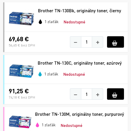
Brother TN-130Bk, originálny toner, čierny
1 zlaťák
Nedostupné
69,68 €
−
+
56,65 € bez DPH
Brother TN-130C, originálny toner, azúrový
1 zlaťák
Nedostupné
91,25 €
−
+
74,18 € bez DPH
Brother TN-130M, originálny toner, purpurový
1 zlaťák
Nedostupné